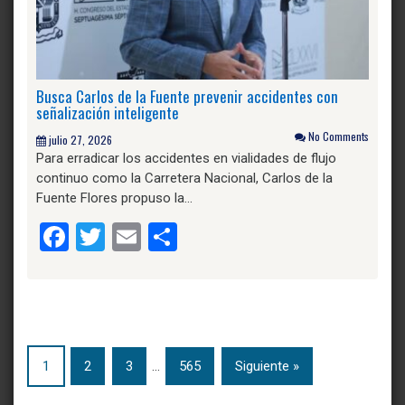
Busca Carlos de la Fuente prevenir accidentes con
señalización inteligente
No Comments
julio 27, 2026
Para erradicar los accidentes en vialidades de flujo
continuo como la Carretera Nacional, Carlos de la
Fuente Flores propuso la…
Facebook
Twitter
Email
Compartir
1
2
3
…
565
Siguiente »