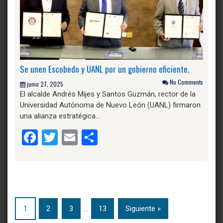
Se unen Escobedo y UANL por un gobierno eficiente.
No Comments
junio 27, 2025
El alcalde Andrés Mijes y Santos Guzmán, rector de la
Universidad Autónoma de Nuevo León (UANL) firmaron
una alianza estratégica…
Facebook
Twitter
Email
Compartir
1
2
3
…
13
Siguiente »