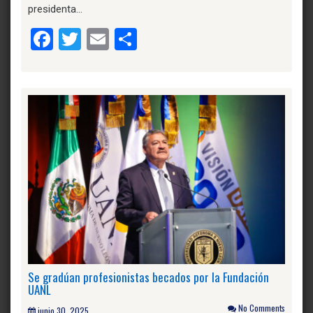
presidenta…
Facebook
Twitter
Email
Compartir
Se gradúan profesionistas becados por la Fundación
UANL
No Comments
junio 30, 2025