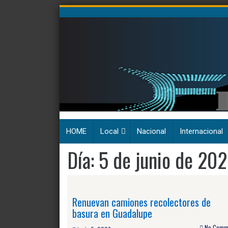
Skip
to
content
HOME
Local
Nacional
Internacional
Día:
5 de junio de 20
Renuevan camiones recolectores de
basura en Guadalupe
No Comm