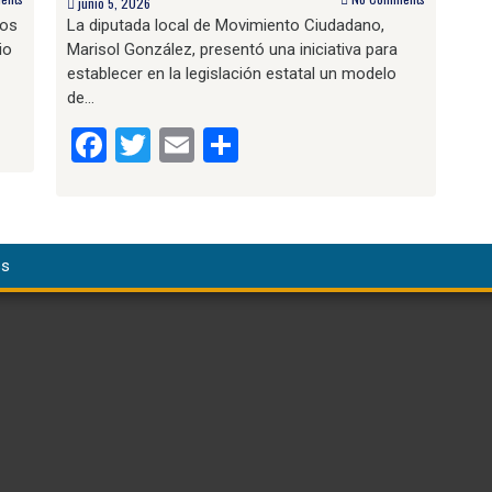
junio 5, 2026
los
La diputada local de Movimiento Ciudadano,
io
Marisol González, presentó una iniciativa para
establecer en la legislación estatal un modelo
de…
Facebook
Twitter
Email
Compartir
ss