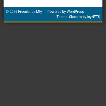
© 2026
Freenlance Mty
Powered by WordPress
Theme:
Skacero
by
icyNETS