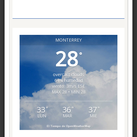
MONTERREY
28
°
overcast clouds
64% humedad
viento: 3m/s ESE
MAX 28 • MIN 28
33
36
37
°
°
°
LUN
MAR
MIE
El Tiempo de OpenWeatherMap