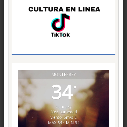
MONTERREY
34
°
clear sky
39% humedad
viento: 5m/s E
MAX 34 • MIN 34