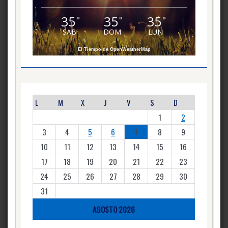
35
35
35
°
°
°
SAB
DOM
LUN
El Tiempo de OpenWeatherMap
L
M
X
J
V
S
D
1
2
3
4
5
6
7
8
9
10
11
12
13
14
15
16
17
18
19
20
21
22
23
24
25
26
27
28
29
30
31
AGOSTO 2026