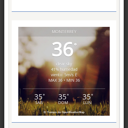
MONTERREY
36
°
clear sky
41% humedad
viento: 5m/s E
MAX 36 • MIN 36
35
35
35
°
°
°
SAB
DOM
LUN
El Tiempo de OpenWeatherMap