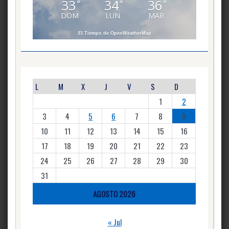
33
34
36
°
°
°
DOM
LUN
MAR
El Tiempo de OpenWeatherMap
L
M
X
J
V
S
D
1
2
3
4
5
6
7
8
9
10
11
12
13
14
15
16
17
18
19
20
21
22
23
24
25
26
27
28
29
30
31
AGOSTO 2026
« Jul