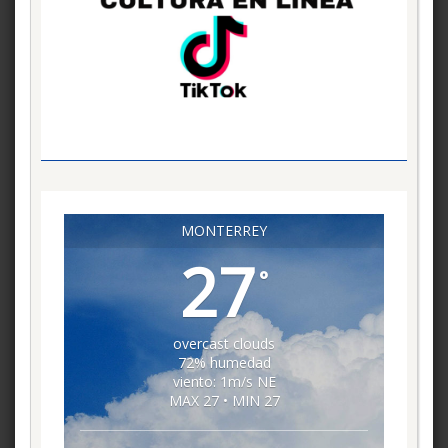
MONTERREY
27
°
overcast clouds
72% humedad
viento: 1m/s NE
MAX 27 • MIN 27