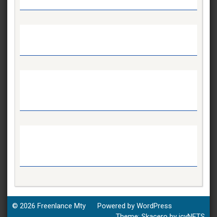
© 2026
Freenlance Mty
Powered by WordPress
Theme:
Skacero
by
icyNETS