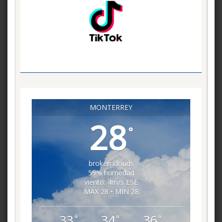
MONTERREY
28
°
broken clouds
59% humedad
viento: 4m/s ESE
MAX 28 • MIN 28
33
34
36
°
°
°