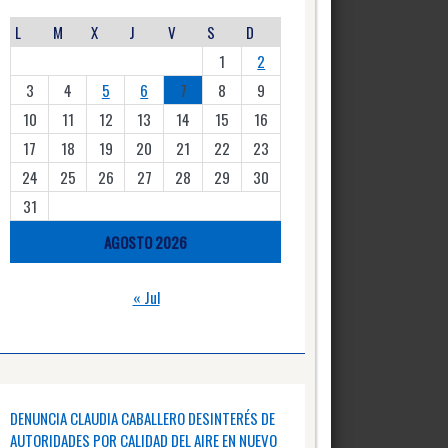
L
M
X
J
V
S
D
1
2
3
4
5
6
7
8
9
10
11
12
13
14
15
16
17
18
19
20
21
22
23
24
25
26
27
28
29
30
31
AGOSTO 2026
« Jul
DENUNCIA CLAUDIA CABALLERO DESINTERÉS DE
AUTORIDADES POR CALIDAD DEL AIRE EN NUEVO