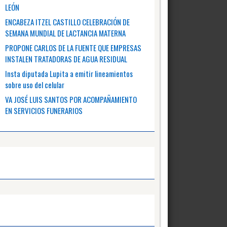
LEÓN
ENCABEZA ITZEL CASTILLO CELEBRACIÓN DE
SEMANA MUNDIAL DE LACTANCIA MATERNA
PROPONE CARLOS DE LA FUENTE QUE EMPRESAS
INSTALEN TRATADORAS DE AGUA RESIDUAL
Insta diputada Lupita a emitir lineamientos
sobre uso del celular
VA JOSÉ LUIS SANTOS POR ACOMPAÑAMIENTO
EN SERVICIOS FUNERARIOS