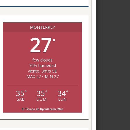
MONTERREY
27
°
few clouds
70% humedad
viento: 3m/s SE
MAX 27 • MIN 27
35
35
34
°
°
°
SAB
DOM
LUN
El Tiempo de OpenWeatherMap