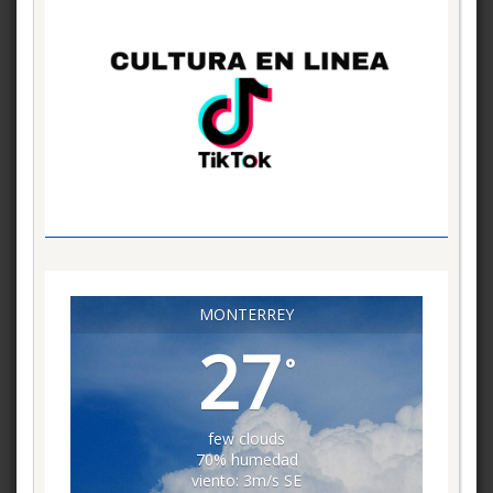
MONTERREY
27
°
few clouds
70% humedad
viento: 3m/s SE