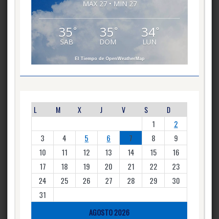
MAX 27 • MIN 27
35
35
34
°
°
°
SAB
DOM
LUN
El Tiempo de OpenWeatherMap
L
M
X
J
V
S
D
1
2
3
4
5
6
7
8
9
10
11
12
13
14
15
16
17
18
19
20
21
22
23
24
25
26
27
28
29
30
31
AGOSTO 2026