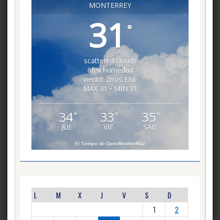
MONTERREY
31
°
scattered clouds
68% humedad
viento: 2m/s ENE
MAX 31 • MIN 31
34
33
35
°
°
°
JUE
VIE
SAB
El Tiempo de OpenWeatherMap
L
M
X
J
V
S
D
1
2