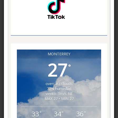
MONTERREY
27
°
overcast clouds
72% humedad
viento: 1m/s NE
MAX 27 • MIN 27
33
34
36
°
°
°