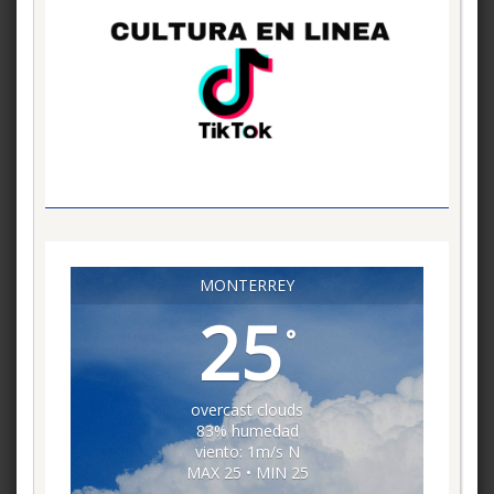
MONTERREY
25
°
overcast clouds
83% humedad
viento: 1m/s N
MAX 25 • MIN 25