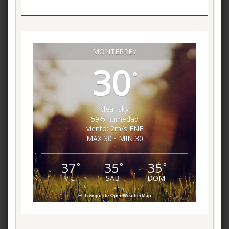
MONTERREY
30
°
clear sky
59% humedad
viento: 2m/s ENE
MAX 30 • MIN 30
37
35
35
°
°
°
VIE
SAB
DOM
El Tiempo de OpenWeatherMap