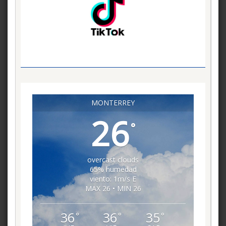
MONTERREY
26
°
overcast clouds
65% humedad
viento: 1m/s E
MAX 26 • MIN 26
36
36
35
°
°
°