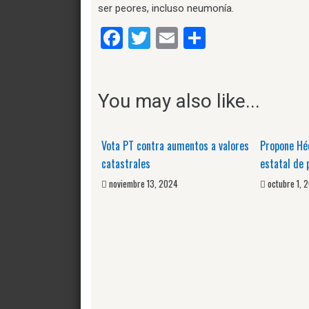
ser peores, incluso neumonía.
Facebook
Twitter
Email
Compartir
You may also like...
Vota PT contra aumentos a valores
Propone Hé
catastrales
estatal de
noviembre 13, 2024
octubre 1, 