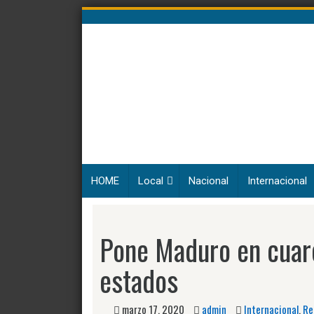
Skip
to
content
HOME
Local
Nacional
Internacional
Pone Maduro en cuar
estados
marzo 17, 2020
admin
Internacional
,
Re