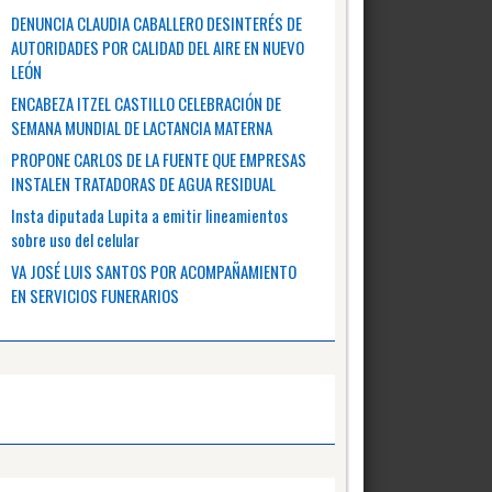
DENUNCIA CLAUDIA CABALLERO DESINTERÉS DE
AUTORIDADES POR CALIDAD DEL AIRE EN NUEVO
LEÓN
ENCABEZA ITZEL CASTILLO CELEBRACIÓN DE
SEMANA MUNDIAL DE LACTANCIA MATERNA
PROPONE CARLOS DE LA FUENTE QUE EMPRESAS
INSTALEN TRATADORAS DE AGUA RESIDUAL
Insta diputada Lupita a emitir lineamientos
sobre uso del celular
VA JOSÉ LUIS SANTOS POR ACOMPAÑAMIENTO
EN SERVICIOS FUNERARIOS