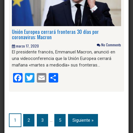
Unión Europea cerrará fronteras 30 días por
coronavirus: Macron
No Comments
marzo 17, 2020
El presidente francés, Emmanuel Macron, anunció en
una videoconferencia que la Unión Europea cerrará
mañana «martes a mediodía» sus fronteras…
Facebook
Twitter
Email
Compartir
1
2
3
…
5
Siguiente »