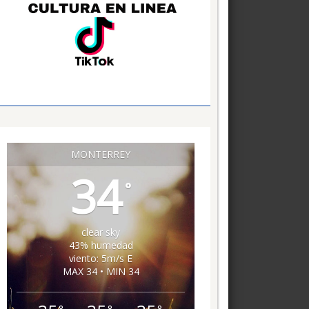
MONTERREY
34
°
clear sky
43% humedad
viento: 5m/s E
MAX 34 • MIN 34
°
°
°