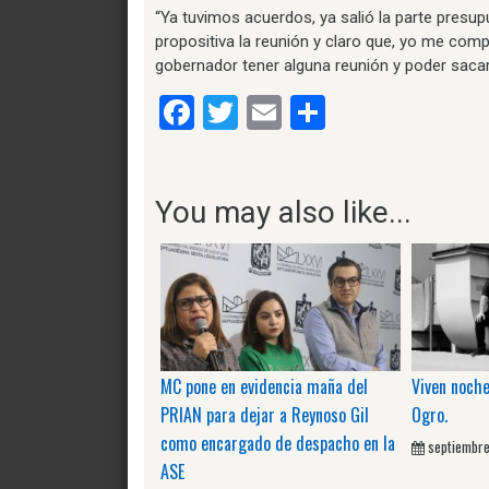
“Ya tuvimos acuerdos, ya salió la parte presupu
propositiva la reunión y claro que, yo me comp
gobernador tener alguna reunión y poder sacar 
Facebook
Twitter
Email
Compartir
You may also like...
MC pone en evidencia maña del
Viven noche
PRIAN para dejar a Reynoso Gil
Ogro.
como encargado de despacho en la
septiembre
ASE