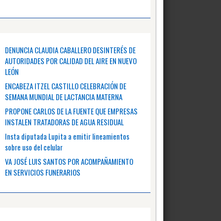
DENUNCIA CLAUDIA CABALLERO DESINTERÉS DE
AUTORIDADES POR CALIDAD DEL AIRE EN NUEVO
LEÓN
ENCABEZA ITZEL CASTILLO CELEBRACIÓN DE
SEMANA MUNDIAL DE LACTANCIA MATERNA
PROPONE CARLOS DE LA FUENTE QUE EMPRESAS
INSTALEN TRATADORAS DE AGUA RESIDUAL
Insta diputada Lupita a emitir lineamientos
sobre uso del celular
VA JOSÉ LUIS SANTOS POR ACOMPAÑAMIENTO
EN SERVICIOS FUNERARIOS