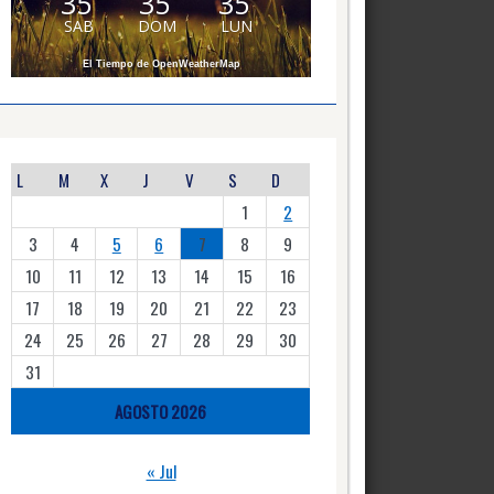
35
35
35
SAB
DOM
LUN
El Tiempo de OpenWeatherMap
L
M
X
J
V
S
D
1
2
3
4
5
6
7
8
9
10
11
12
13
14
15
16
17
18
19
20
21
22
23
24
25
26
27
28
29
30
31
AGOSTO 2026
« Jul