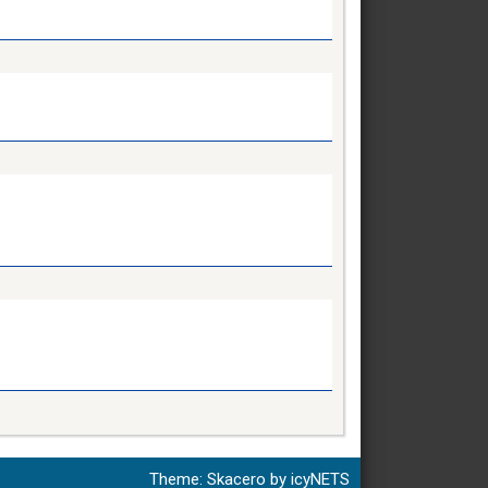
Theme:
Skacero
by
icyNETS