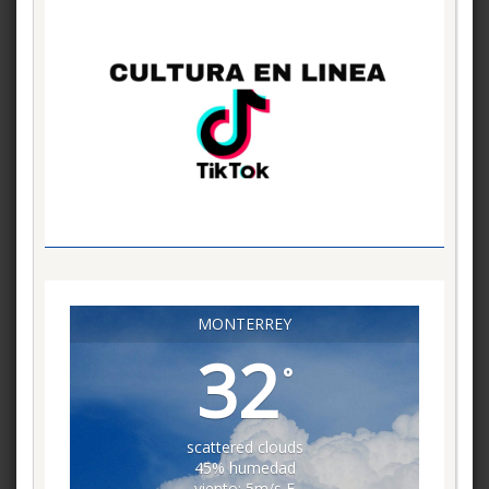
MONTERREY
32
°
scattered clouds
45% humedad
viento: 5m/s E