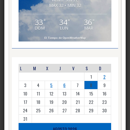
MAX 32 • MIN 32
33
34
36
°
°
°
DOM
LUN
MAR
El Tiempo de OpenWeatherMap
L
M
X
J
V
S
D
1
2
3
4
5
6
7
8
9
10
11
12
13
14
15
16
17
18
19
20
21
22
23
24
25
26
27
28
29
30
31
AGOSTO 2026