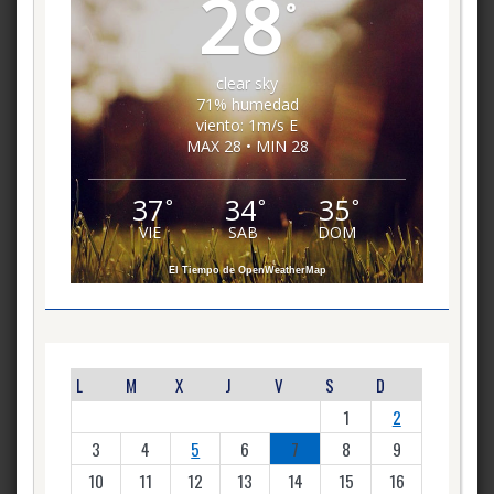
28
°
clear sky
71% humedad
viento: 1m/s E
MAX 28 • MIN 28
37
34
35
°
°
°
VIE
SAB
DOM
El Tiempo de OpenWeatherMap
L
M
X
J
V
S
D
1
2
3
4
5
6
7
8
9
10
11
12
13
14
15
16